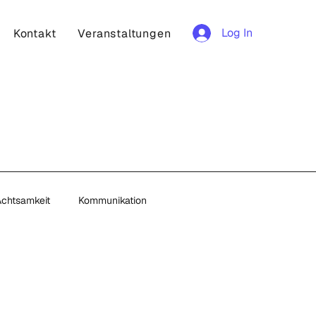
Log In
Kontakt
Veranstaltungen
Achtsamkeit
Kommunikation
on
Lernen
Local Heros
rwährung
Gesellschaft