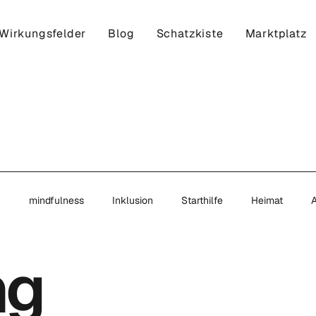
Wirkungsfelder
Blog
Schatzkiste
Marktplatz
n
mindfulness
Inklusion
Starthilfe
Heimat
ng
ntreprenuership
Wandel
Partner
Treffen
Inspirati
onscious Impact Entrepren...
Serious Gaming
Komplementä