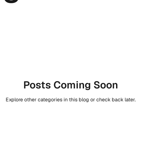
ST-digital story telling
Global
Sprach.Freude
Citizen
Posts Coming Soon
Explore other categories in this blog or check back later.