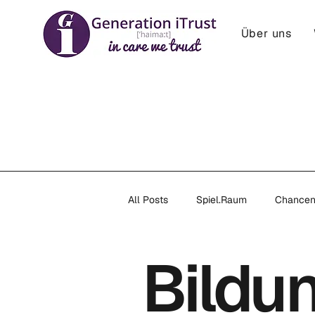
Über uns
All Posts
Spiel.Raum
Chance
Bildu
society
Träume
Youth E
Künstliche Intelligenz
CIE - C