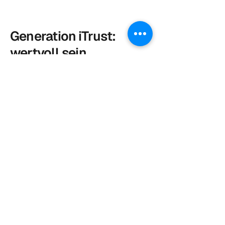
Generation iTrust:
wertvoll.sein
wir machen
Geschichte
contact@generation-itrust.org
Generation iTrust: wertvoll.sein |
Marc Leberecht-Schneider
Große Seestraße 24
13086 Berlin, Deutschland
Privacy Policy
Accessibility Statement