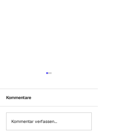
Initiative:
KlimaNeuStart 
2030
Heute hat die Berl
Kommentare
Initiative Klimaneu
Rahmen einer
Pressekonferenz d
Kommentar verfassen...
Historisches Urteil – IGH
Volksinitiative #B
verpflichtet alle Staaten
gestartet. Das Ziel i
zum Klimaschutz