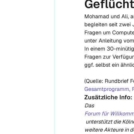
Geflücht
Mohamad und Ali, aus
begleiten seit zwei
Fragen um Computer
unter Anleitung vom 
In einem 30-minütig
Fragen zur Verfügun
ggf. selbst ein ähnli
(Quelle: Rundbrief F
Gesamtprogramm, F
Zusätzliche Info
Das 
Forum für Willkomm
 unterstützt die Kölner Willkommensinitiativen und ist Anlaufstelle für Freiwillige und 
weitere Akteure in de