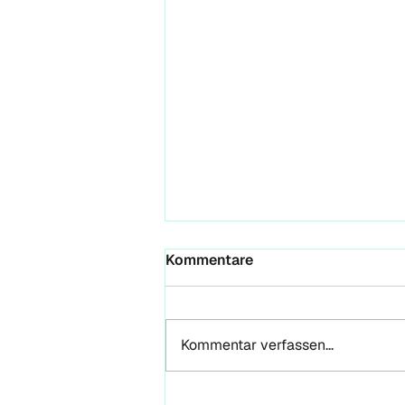
Wenn ein Paper seinen
Kommentare
Weg findet — auch ohne
seinen Autor
Reflexionen zur GROUFES 2026,
Magdeburg & der VRA als
Kommentar verfassen...
Orientierungsrahmen für Futures
Literacy und Entrepreneurial Life
Design Von Marc Leberecht-