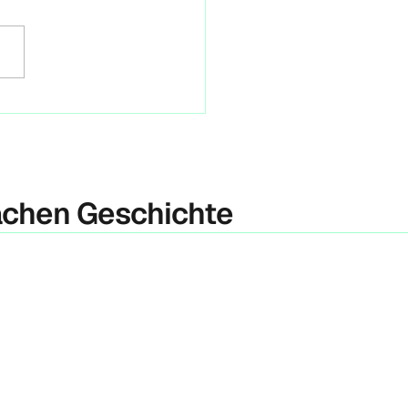
 hat die Berliner Initiative
neustart im Rahmen einer
ekonferenz die
initiative #Berlin2030
tet. Das Ziel ist,...
achen Geschichte