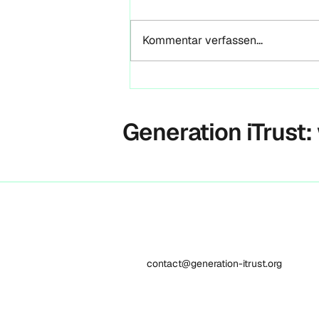
seinen Autor
Reflexionen zur GROUFES 2026,
Magdeburg & der VRA als
Kommentar verfassen...
Orientierungsrahmen für Futures
Literacy und Entrepreneurial Life
Design Von Marc Leberecht-
Schneider | 4FuturesLab Anfang
Mai 2026 wurde der Unic
Generation iTrust:
contact@generation-itrust.org