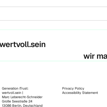
Heute
Klima
Press
Volks
gestar
Historisches Urteil – IGH
verpflichtet alle Staaten
zum Klimaschutz
 wertvoll.sein
wir m
Generation iTrust:
Privacy Policy
wertvoll.sein |
Accessibility Statement
Marc Leberecht-Schneider
Große Seestraße 24
13086 Berlin, Deutschland