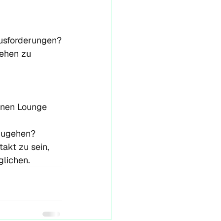
usforderungen?

ehen zu 
inen Lounge 
zugehen?

takt zu sein, 
lichen.