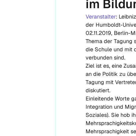
im Bild
Veranstalter
: Leibn
der Humboldt-Univer
02.11.2019, Berlin-Mi
Thema der Tagung si
die Schule und mit 
verbunden sind. 
Ziel ist es, eine Z
an die Politik zu ü
Tagung mit Vertreter
diskutiert. 
Einleitende Worte g
Integration und Migr
Soziales). Sie hob i
Mehrsprachigkeitsko
Mehrsprachigkeit se