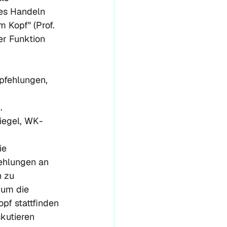
hes Handeln 
 Kopf" (Prof. 
er Funktion 
fehlungen, 
.
Siegel, WK-
ie 
ehlungen an 
n zu 
 um die 
pf stattfinden 
kutieren 