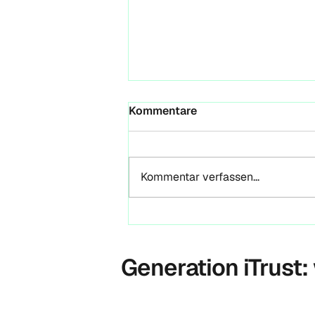
Wenn ein Paper seinen
Kommentare
Weg findet — auch ohne
seinen Autor
Reflexionen zur GROUFES 2026,
Magdeburg & der VRA als
Kommentar verfassen...
Orientierungsrahmen für Futures
Literacy und Entrepreneurial Life
Design Von Marc Leberecht-
Schneider | 4FuturesLab Anfang
Mai 2026 wurde der Unic
Generation iTrust: