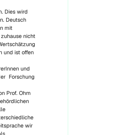
. Dies wird 
en. Deutsch 
n mit 
 zuhause nicht 
 Wertschätzung 
 und ist offen 
rerInnen und 
der  Forschung 
on Prof. Ohm 
behördlichen 
le 
erschiedliche 
itsprache wir 
ls 