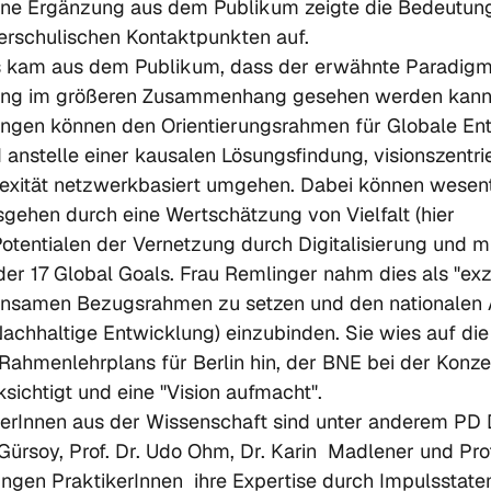
). Eine Ergänzung aus dem Publikum zeigte die Bedeutun
erschulischen Kontaktpunkten auf.
is kam aus dem Publikum, dass der erwähnte Paradigm
ng im größeren Zusammenhang gesehen werden kann.
gen können den Orientierungsrahmen für Globale Ent
anstelle einer kausalen Lösungsfindung, visionszentrie
xität netzwerkbasiert umgehen. Dabei können wesent
ehen durch eine Wertschätzung von Vielfalt (hier 
Potentialen der Vernetzung durch Digitalisierung und m
er 17 Global Goals. Frau Remlinger nahm dies als "exze
insamen Bezugsrahmen zu setzen und den nationalen 
Nachhaltige Entwicklung) einzubinden. Sie wies auf die
ahmenlehrplans für Berlin hin, der BNE bei der Konze
sichtigt und eine "Vision aufmacht".
rInnen aus der Wissenschaft sind unter anderem PD Dr
Gürsoy, Prof. Dr. Udo Ohm, Dr. Karin  Madlener und Prof