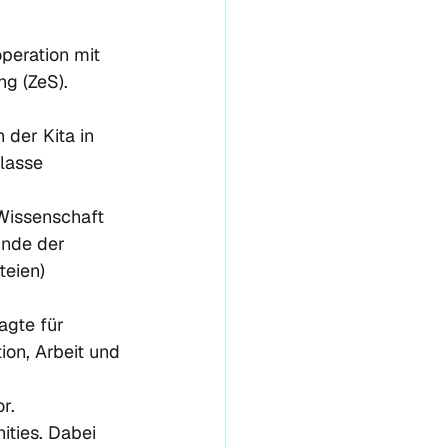
peration mit 
g (ZeS). 
der Kita in 
lasse 
Wissenschaft 
Ende der 
teien) 
agte für 
ion, Arbeit und 
r. 
ties. Dabei 