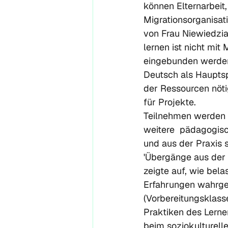
können Elternarbeit
Migrationsorganisati
von Frau Niewiedzia
lernen ist nicht mi
eingebunden werden.
Deutsch als Hauptsp
der Ressourcen nötig
für Projekte.
Teilnehmen werden  
weitere  pädagogisc
und aus der Praxis 
'Übergänge aus der 
zeigte auf, wie bel
Erfahrungen wahrg
(Vorbereitungsklass
Praktiken des Lerne
beim soziokulturell