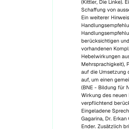
(Kittler, Die Linke
Schaffung von auss
Ein weiterer Hinwe
Handlungsempfehlu
Handlungsempfehlun
berücksichtigen und 
vorhandenen Komple
Hebelwirkungen ausg
Mehrsprachigkeit), 
auf die Umsetzung d
auf, um einen geme
(BNE - Bildung für 
Wirkung des neuen R
verpflichtend berück
Eingeladene Spreche
Gagarina, Dr. Erkan 