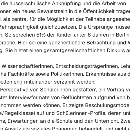
, die ausserschulische Anknüpfung und die Arbeit von 
onen ein neues Bewusstsein in die Öffentlichkeit tragen
l als zentral für die Möglichkiet der Teilhabe angeseh
t Mehrsprachigkeit gleichzusetzen. Die Ursprünge müsse
 So sprechen 51% der Kinder unter 6 Jahren in Berlin
rache. Hier sei eine ganzheitlichere Betrachtung und
. Sie bietet einen gesamtgesellschaftlichen Diskurs an
WissenschaftlerInnen, EntscheidungsträgerInnen, Leh
he Fachkräfte sowie PolitikerInnen. Erkenntnisse aus 
sollen eng miteinander verzahnt werden.  
Perspektive von Schülerinnen gestalten', ein Vortrag v
astet Interviewformate von Geflüchteten aufgrund von 
enommen werden können. Er zeigte Beschulungsmodel
e/Regelklasse) auf und SchülerInnen-Profile, deren unt
ns, Erwartungen an die Schule und den Unterricht. Zwe
en Ansatz als soziales Phänomen behandelt und nicht a