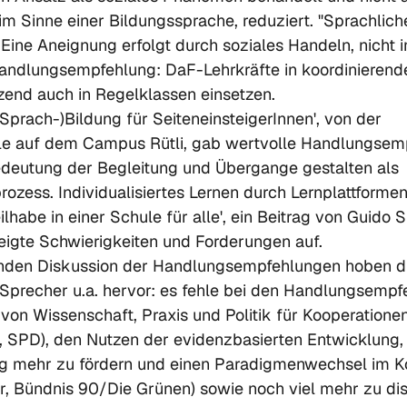
 im Sinne einer Bildungssprache, reduziert. "Sprachlic
Eine Aneignung erfolgt durch soziales Handeln, nicht im
Handlungsempfehlung: DaF-Lehrkräfte in koordinierend
tzend auch in Regelklassen einsetzen.
(Sprach-)Bildung für SeiteneinsteigerInnen', von der 
e auf dem Campus Rütli, gab wertvolle Handlungsemp
deutung der Begleitung und Übergange gestalten als 
ozess. Individualisiertes Lernen durch Lernplattformen
ilhabe in einer Schule für alle', ein Beitrag von Guido 
 zeigte Schwierigkeiten und Forderungen auf. 
enden Diskussion der Handlungsempfehlungen hoben d
 Sprecher u.a. hervor: es fehle bei den Handlungsempf
 von Wissenschaft, Praxis und Politik für Kooperatione
c, SPD), den Nutzen der evidenzbasierten Entwicklung,
ng mehr zu fördern und einen Paradigmenwechsel im Ko
r, Bündnis 90/Die Grünen) sowie noch viel mehr zu dis