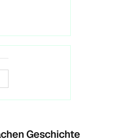
iative: KlimaNeuStart
in 2030
 hat die Berliner Initiative
neustart im Rahmen einer
ekonferenz die
initiative #Berlin2030
tet. Das Ziel ist,...
achen Geschichte