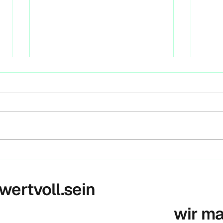
Init
Berl
Heute
Klima
Press
Volks
gestar
Historisches Urteil – IGH
verpflichtet alle Staaten
zum Klimaschutz
 wertvoll.sein
wir m