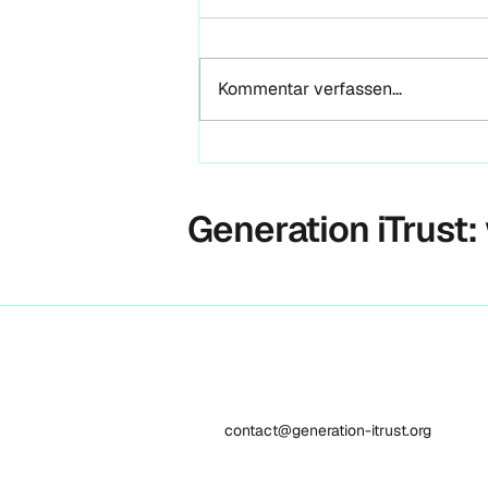
Weg findet — auch ohne
seinen Autor
Reflexionen zur GROUFES 2026,
Magdeburg & der VRA als
Kommentar verfassen...
Orientierungsrahmen für Futures
Literacy und Entrepreneurial Life
Design Von Marc Leberecht-
Schneider | 4FuturesLab Anfang
Mai 2026 wurde der Unic
Generation iTrust:
contact@generation-itrust.org