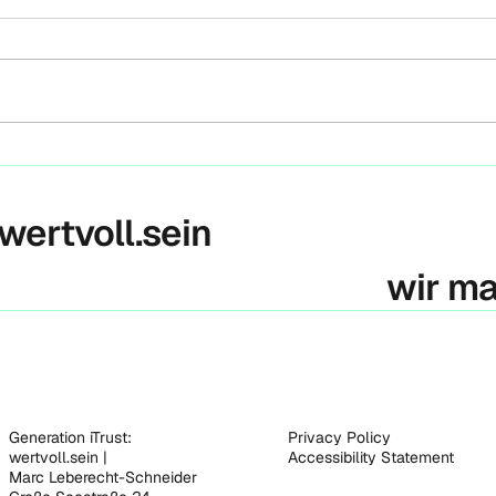
Berl
Heute
Klima
Press
Volks
gestar
Historisches Urteil – IGH
verpflichtet alle Staaten
zum Klimaschutz
 wertvoll.sein
wir m
Generation iTrust:
Privacy Policy
wertvoll.sein |
Accessibility Statement
Marc Leberecht-Schneider