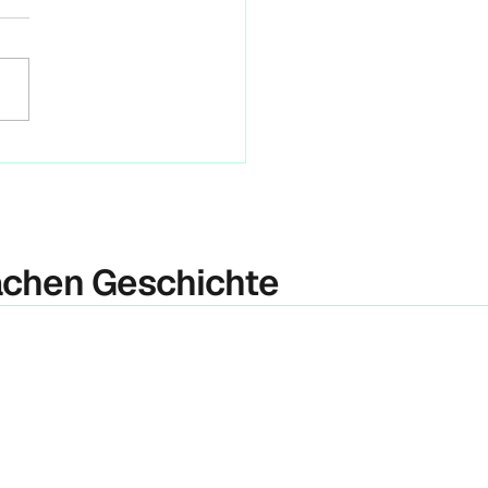
in 2030
 hat die Berliner Initiative
neustart im Rahmen einer
ekonferenz die
initiative #Berlin2030
tet. Das Ziel ist,...
achen Geschichte