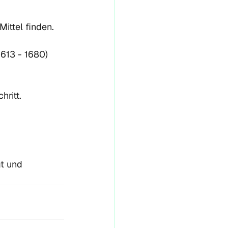
ttel finden.

1613 - 1680)
ritt. 
t und 