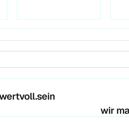
Init
Berl
Heute
Klima
Press
Volks
gestar
Historisches Urteil – IGH
verpflichtet alle Staaten
zum Klimaschutz
 wertvoll.sein
wir m