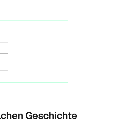
iative: KlimaNeuStart
in 2030
 hat die Berliner Initiative
neustart im Rahmen einer
ekonferenz die
initiative #Berlin2030
tet. Das Ziel ist,...
achen Geschichte