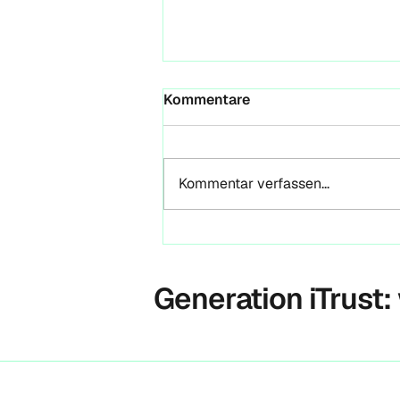
Wenn ein Paper seinen
Kommentare
Weg findet — auch ohne
seinen Autor
Reflexionen zur GROUFES 2026,
Magdeburg & der VRA als
Kommentar verfassen...
Orientierungsrahmen für Futures
Literacy und Entrepreneurial Life
Design Von Marc Leberecht-
Schneider | 4FuturesLab Anfang
Mai 2026 wurde der Unic
Generation iTrust: