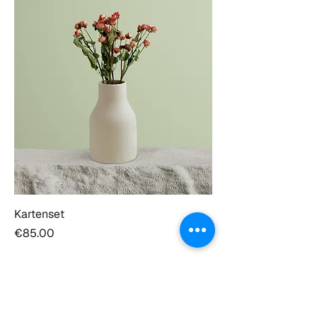
Kartenset
Price
€85.00
Generation iTrust: