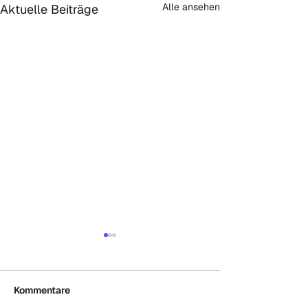
Alle ansehen
Aktuelle Beiträge
Initiative:
KlimaNeuStart 
2030
Heute hat die Berl
Kommentare
Initiative Klimaneu