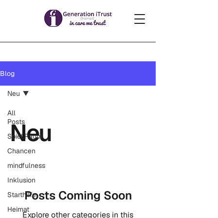
Blog
Neu
All
Posts
Neu
Spiel.Raum
Chancen
mindfulness
Inklusion
Posts Coming Soon
Starthilfe
Heimat
Explore other categories in this