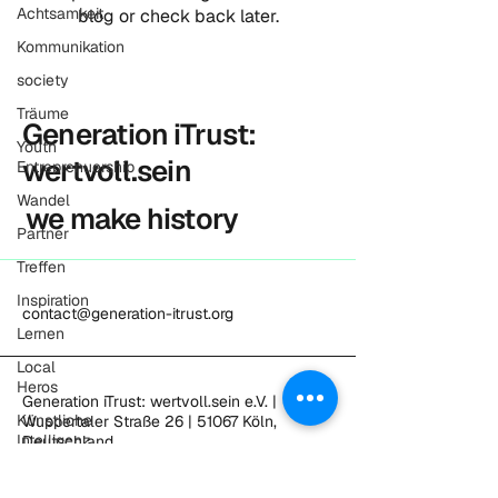
Achtsamkeit
blog or check back later.
Kommunikation
society
Träume
Generation iTrust:
Youth
wertvoll.sein
Entreprenuership
Wandel
we make history
Partner
Treffen
Inspiration
contact@generation-itrust.org
Lernen
Local
Heros
Generation iTrust: wertvoll.sein e.V. |
Künstliche
Wuppertaler Straße 26 | 51067 Köln,
Intelligenz
Deutschland
CIE -
Privacy Policy
Conscious