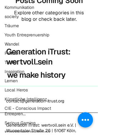
Posts Coming Soon
Kommunikation
Explore other categories in this
society
blog or check back later.
Träume
Youth Entreprenuership
Wandel
Generation iTrust:
Partner
wertvoll.sein
Treffen
Inspiration
we make history
Lernen
Local Heros
Künstliche Intelligenz
contact@generation-itrust.org
CIE - Conscious Impact
Entrepren...
Serious Gaming
Generation iTrust: wertvoll.sein e.V. |
Wuppertaler Straße 26 | 51067 Köln,
Komplementärwährung
Deutschland