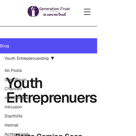
Blog
Youth Entreprenuership
All Posts
Youth
Spiel.Raum
Chancen
Entreprenuership
mindfulness
Inklusion
Starthilfe
Heimat
Achtsamkeit