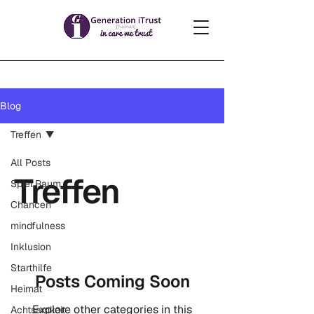
Blog
Treffen
All Posts
Treffen
Spiel.Raum
Chancen
mindfulness
Inklusion
Starthilfe
Posts Coming Soon
Heimat
Explore other categories in this
Achtsamkeit