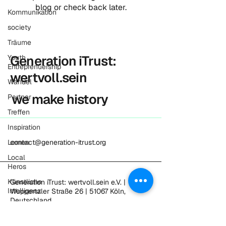
blog or check back later.
Kommunikation
society
Träume
Generation iTrust:
Youth
Entreprenuership
wertvoll.sein
Wandel
we make history
Partner
Treffen
Inspiration
Lernen
contact@generation-itrust.org
Local
Heros
Künstliche
Generation iTrust: wertvoll.sein e.V. |
Intelligenz
Wuppertaler Straße 26 | 51067 Köln,
Deutschland
CIE -
Conscious
Privacy Policy
Impact